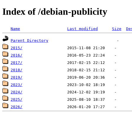
Index of /debian-publicity
Name
Last modified
Size
De
Parent Directory
2015/
2016/
2017/
2018/
2019/
2023/
2024/
2025/
2026/