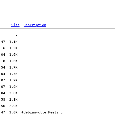
Size
Description