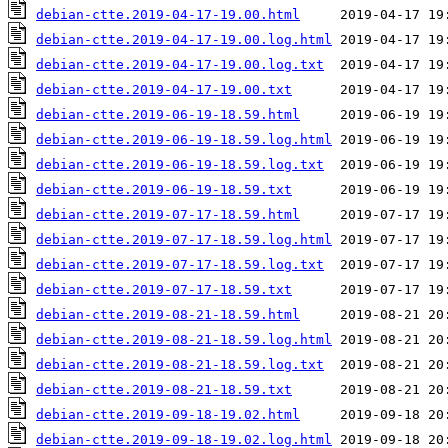
debian-ctte.2019-04-17-19.00.html
debian-ctte.2019-04-17-19.00.log.html
debian-ctte.2019-04-17-19.00.log.txt
debian-ctte.2019-04-17-19.00.txt
debian-ctte.2019-06-19-18.59.html
debian-ctte.2019-06-19-18.59.log.html
debian-ctte.2019-06-19-18.59.log.txt
debian-ctte.2019-06-19-18.59.txt
debian-ctte.2019-07-17-18.59.html
debian-ctte.2019-07-17-18.59.log.html
debian-ctte.2019-07-17-18.59.log.txt
debian-ctte.2019-07-17-18.59.txt
debian-ctte.2019-08-21-18.59.html
debian-ctte.2019-08-21-18.59.log.html
debian-ctte.2019-08-21-18.59.log.txt
debian-ctte.2019-08-21-18.59.txt
debian-ctte.2019-09-18-19.02.html
debian-ctte.2019-09-18-19.02.log.html