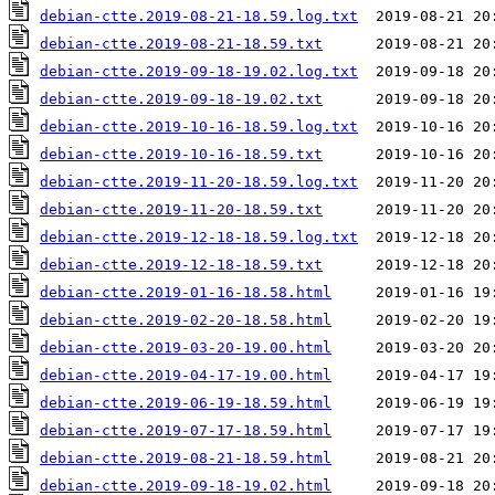
debian-ctte.2019-08-21-18.59.log.txt
debian-ctte.2019-08-21-18.59.txt
debian-ctte.2019-09-18-19.02.log.txt
debian-ctte.2019-09-18-19.02.txt
debian-ctte.2019-10-16-18.59.log.txt
debian-ctte.2019-10-16-18.59.txt
debian-ctte.2019-11-20-18.59.log.txt
debian-ctte.2019-11-20-18.59.txt
debian-ctte.2019-12-18-18.59.log.txt
debian-ctte.2019-12-18-18.59.txt
debian-ctte.2019-01-16-18.58.html
debian-ctte.2019-02-20-18.58.html
debian-ctte.2019-03-20-19.00.html
debian-ctte.2019-04-17-19.00.html
debian-ctte.2019-06-19-18.59.html
debian-ctte.2019-07-17-18.59.html
debian-ctte.2019-08-21-18.59.html
debian-ctte.2019-09-18-19.02.html