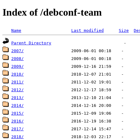
Index of /debconf-team
Name
Last modified
Size
De
Parent Directory
2007/
2008/
2009/
2010/
2011/
2012/
2013/
2014/
2015/
2016/
2017/
2018/